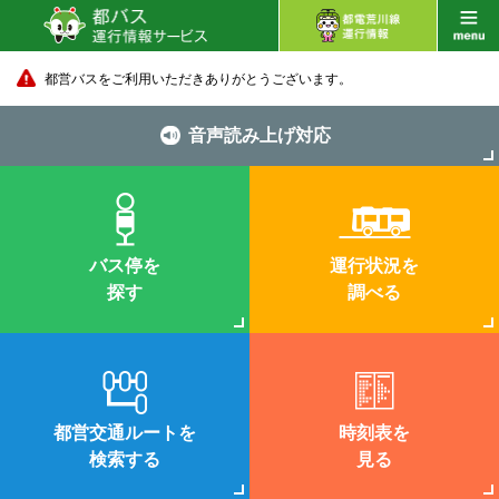
都営バスをご利用いただきありがとうございます。
音声読み上げ対応
バス停を
運行状況を
探す
調べる
都営交通ルートを
時刻表を
検索する
見る