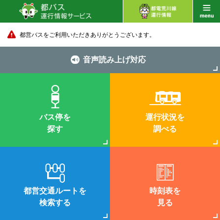
都営バスをご利用いただきありがとうございます。
音声読み上げ対応
バス停を
運行状況を
探す
調べる
都営交通ルートを
時刻表を
検索する
見る