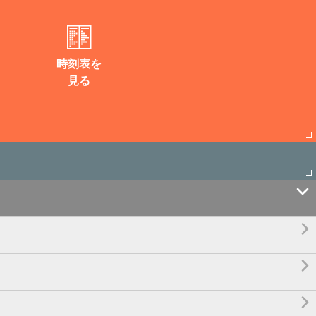
時刻表を
見る



