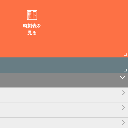
時刻表を
見る



