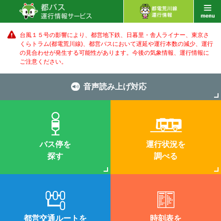
台風１５号の影響により、都営地下鉄、日暮里・舎人ライナー、東京さ
くらトラム(都電荒川線)、都営バス
において遅延や運行本数の減少、運行
の見合わせが発生する可能性があります。
今後の気象情報、運行情報に
ご注意ください。
音声読み上げ対応
バス停を
運行状況を
探す
調べる
都営交通ルートを
時刻表を