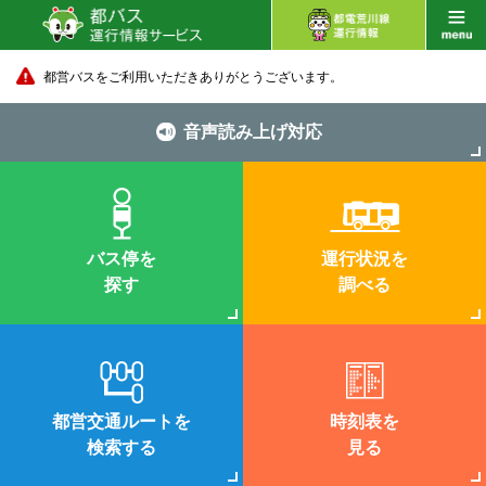
都営バスをご利用いただきありがとうございます。
音声読み上げ対応
バス停を
運行状況を
探す
調べる
都営交通ルートを
時刻表を
検索する
見る