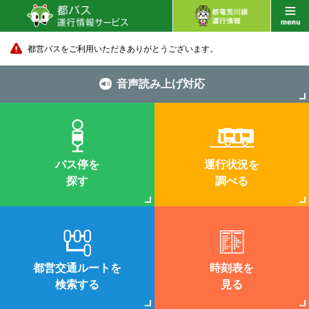
都営バスをご利用いただきありがとうございます。
音声読み上げ対応
バス停を
運行状況を
探す
調べる
都営交通ルートを
時刻表を
検索する
見る