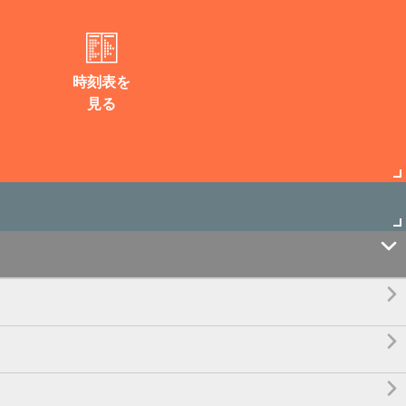
時刻表を
見る



