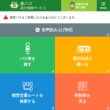
都営バスをご利用いただきありがとうございます。
音声読み上げ対応
バス停を
運行状況を
探す
調べる
都営交通ルートを
時刻表を
検索する
見る