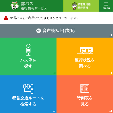
都営バスをご利用いただきありがとうございます。
音声読み上げ対応
バス停を
運行状況を
探す
調べる
都営交通ルートを
時刻表を
検索する
見る