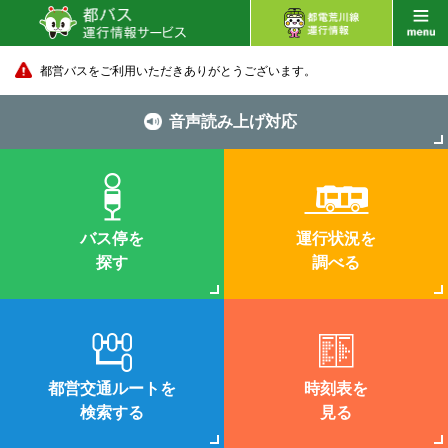
都営バスをご利用いただきありがとうございます。
音声読み上げ対応
バス停を
運行状況を
探す
調べる
都営交通ルートを
時刻表を
検索する
見る