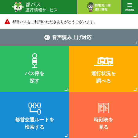
都営バスをご利用いただきありがとうございます。
音声読み上げ対応
バス停を
運行状況を
探す
調べる
都営交通ルートを
時刻表を
検索する
見る