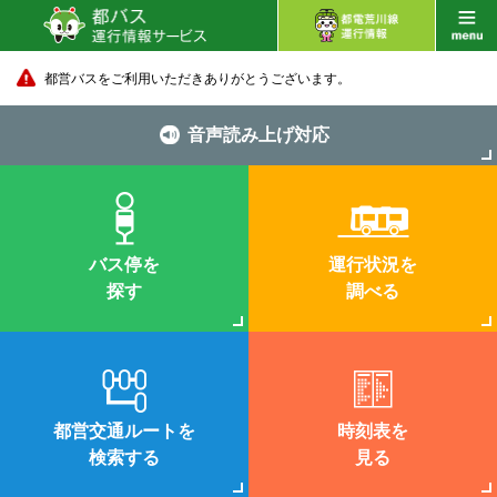
都営バスをご利用いただきありがとうございます。
音声読み上げ対応
バス停を
運行状況を
探す
調べる
都営交通ルートを
時刻表を
検索する
見る