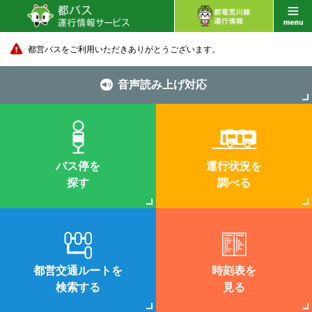
都営バスをご利用いただきありがとうございます。
音声読み上げ対応
バス停を
運行状況を
探す
調べる
都営交通ルートを
時刻表を
検索する
見る