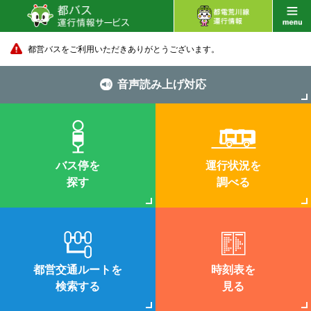
都営バスをご利用いただきありがとうございます。
音声読み上げ対応
バス停を
運行状況を
探す
調べる
都営交通ルートを
時刻表を
検索する
見る