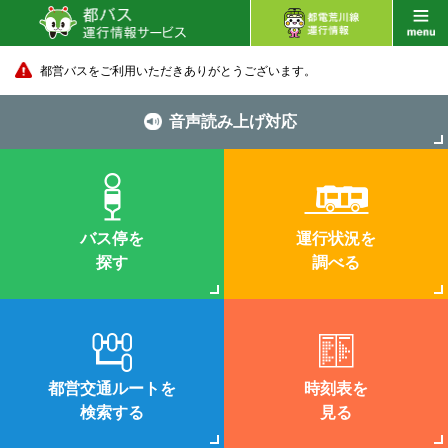
都営バスをご利用いただきありがとうございます。
音声読み上げ対応
バス停を
運行状況を
探す
調べる
都営交通ルートを
時刻表を
検索する
見る