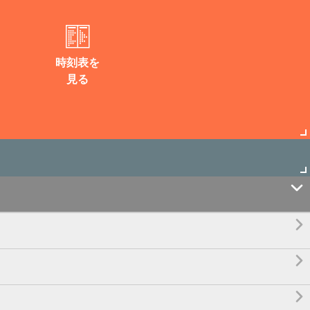
時刻表を
見る



