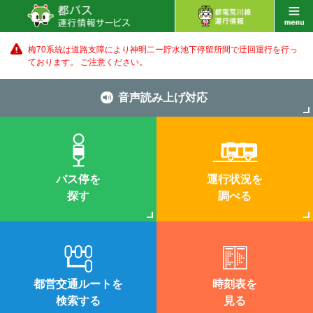
梅70系統は道路支障により神明二ー貯水池下停留所間で迂回運行を行っ
ております。 ご注意ください。
音声読み上げ対応
バス停を
運行状況を
探す
調べる
都営交通ルートを
時刻表を
検索する
見る