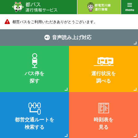
都営バスをご利用いただきありがとうございます。
音声読み上げ対応
バス停を
運行状況を
探す
調べる
都営交通ルートを
時刻表を
検索する
見る