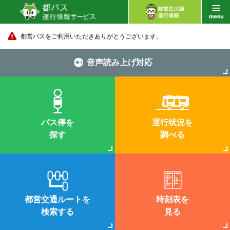
都営バスをご利用いただきありがとうございます。
音声読み上げ対応
バス停を
運行状況を
探す
調べる
都営交通ルートを
時刻表を
検索する
見る