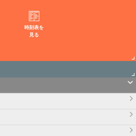
時刻表を
見る



