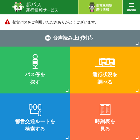
都営バスをご利用いただきありがとうございます。
音声読み上げ対応
バス停を
運行状況を
探す
調べる
都営交通ルートを
時刻表を
検索する
見る