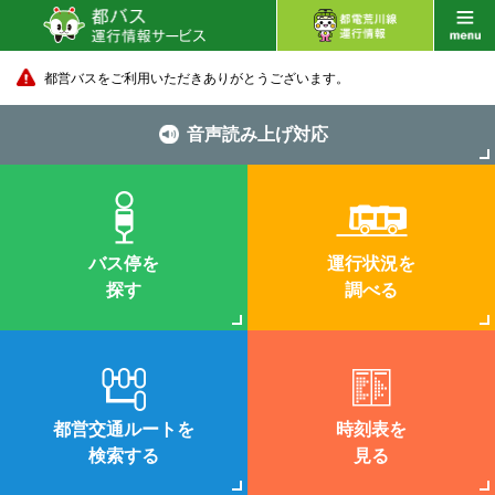
都営バスをご利用いただきありがとうございます。
音声読み上げ対応
バス停を
運行状況を
探す
調べる
都営交通ルートを
時刻表を
検索する
見る