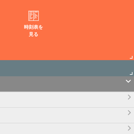
時刻表を
見る



