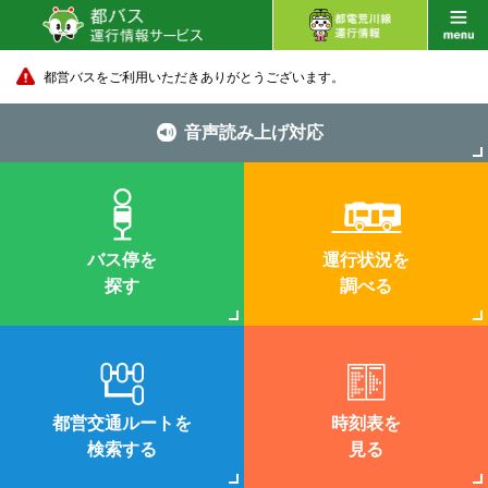
都営バスをご利用いただきありがとうございます。
音声読み上げ対応
バス停を
運行状況を
探す
調べる
都営交通ルートを
時刻表を
検索する
見る