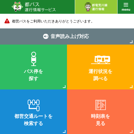
都営バスをご利用いただきありがとうございます。
音声読み上げ対応
バス停を
運行状況を
探す
調べる
都営交通ルートを
時刻表を
検索する
見る