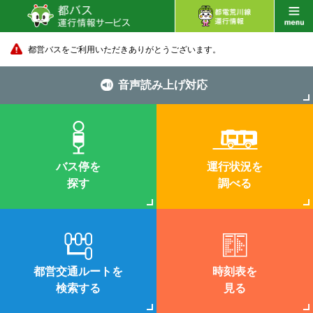
都営バスをご利用いただきありがとうございます。
音声読み上げ対応
バス停を
運行状況を
探す
調べる
都営交通ルートを
時刻表を
検索する
見る