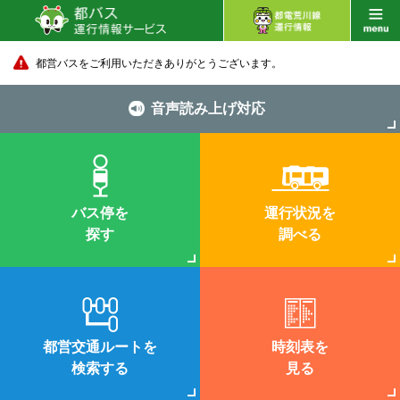
都営バスをご利用いただきありがとうございます。
音声読み上げ対応
バス停を
運行状況を
探す
調べる
都営交通ルートを
時刻表を
検索する
見る