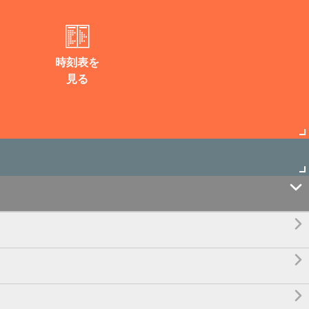
時刻表を
見る



