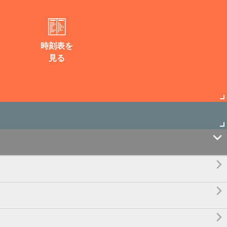
時刻表を
見る



