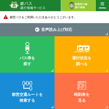
都営バスをご利用いただきありがとうございます。
音声読み上げ対応
バス停を
運行状況を
探す
調べる
都営交通ルートを
時刻表を
検索する
見る