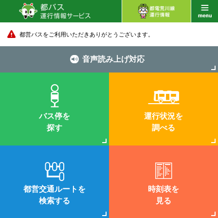
都営バスをご利用いただきありがとうございます。
音声読み上げ対応
バス停を
運行状況を
探す
調べる
都営交通ルートを
時刻表を
検索する
見る