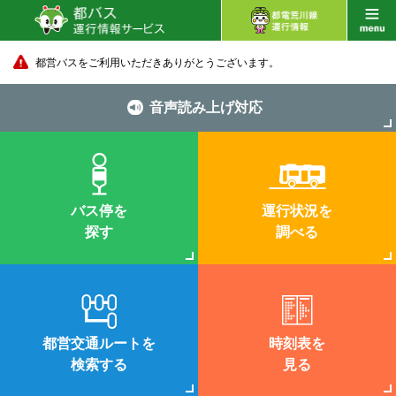
都営バスをご利用いただきありがとうございます。
音声読み上げ対応
バス停を
運行状況を
探す
調べる
都営交通ルートを
時刻表を
検索する
見る