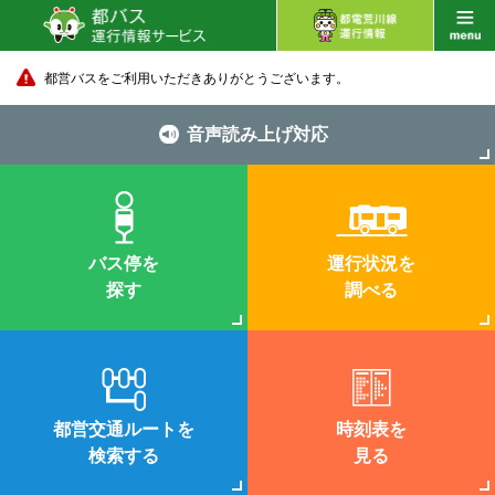
都営バスをご利用いただきありがとうございます。
音声読み上げ対応
バス停を
運行状況を
探す
調べる
都営交通ルートを
時刻表を
検索する
見る