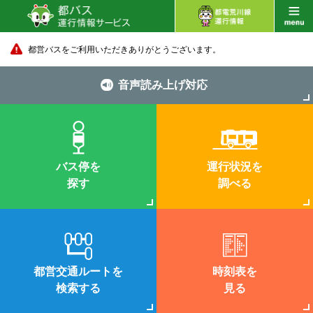
都営バスをご利用いただきありがとうございます。
音声読み上げ対応
バス停を
運行状況を
探す
調べる
都営交通ルートを
時刻表を
検索する
見る