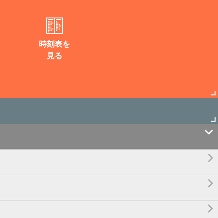
時刻表を
見る



