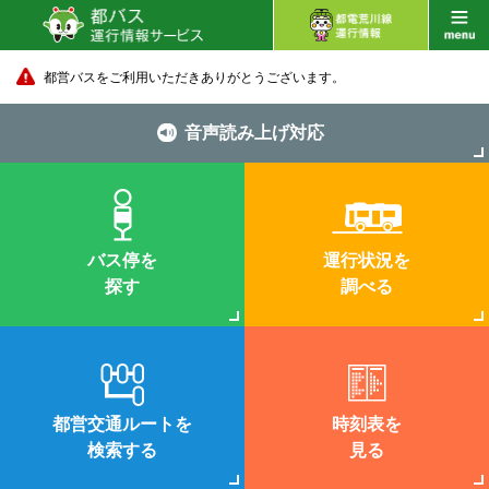
都営バスをご利用いただきありがとうございます。
音声読み上げ対応
バス停を
運行状況を
探す
調べる
都営交通ルートを
時刻表を
検索する
見る