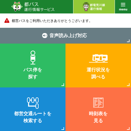
都営バスをご利用いただきありがとうございます。
音声読み上げ対応
バス停を
運行状況を
探す
調べる
都営交通ルートを
時刻表を
検索する
見る