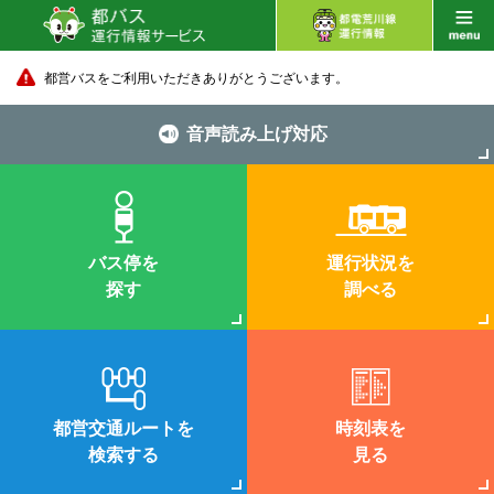
都営バスをご利用いただきありがとうございます。
音声読み上げ対応
バス停を
運行状況を
探す
調べる
都営交通ルートを
時刻表を
検索する
見る