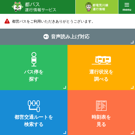
都営バスをご利用いただきありがとうございます。
音声読み上げ対応
バス停を
運行状況を
探す
調べる
都営交通ルートを
時刻表を
検索する
見る