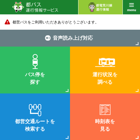
都営バスをご利用いただきありがとうございます。
音声読み上げ対応
バス停を
運行状況を
探す
調べる
都営交通ルートを
時刻表を
検索する
見る