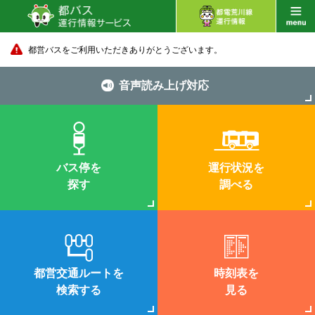
都営バスをご利用いただきありがとうございます。
音声読み上げ対応
バス停を
運行状況を
探す
調べる
都営交通ルートを
時刻表を
検索する
見る