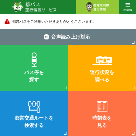
都営バスをご利用いただきありがとうございます。
音声読み上げ対応
バス停を
運行状況を
探す
調べる
都営交通ルートを
時刻表を
検索する
見る