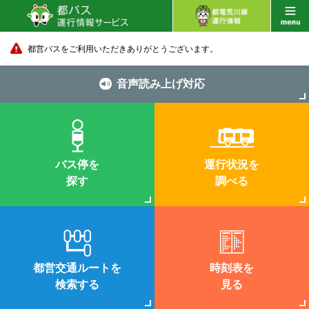
都営バスをご利用いただきありがとうございます。
音声読み上げ対応
バス停を
運行状況を
探す
調べる
都営交通ルートを
時刻表を
検索する
見る