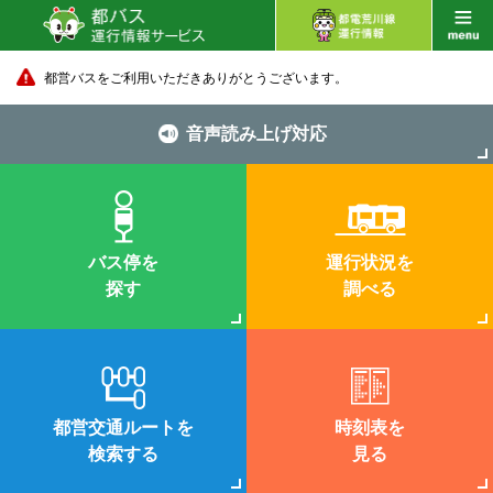
都営バスをご利用いただきありがとうございます。
音声読み上げ対応
バス停を
運行状況を
探す
調べる
都営交通ルートを
時刻表を
検索する
見る