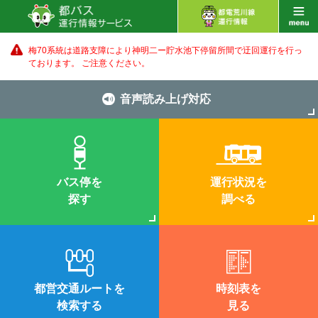
梅70系統は道路支障により神明二ー貯水池下停留所間で迂回運行を行っ
ております。 ご注意ください。
音声読み上げ対応
バス停を
運行状況を
探す
調べる
都営交通ルートを
時刻表を
検索する
見る