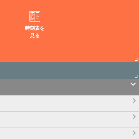
時刻表を
見る



