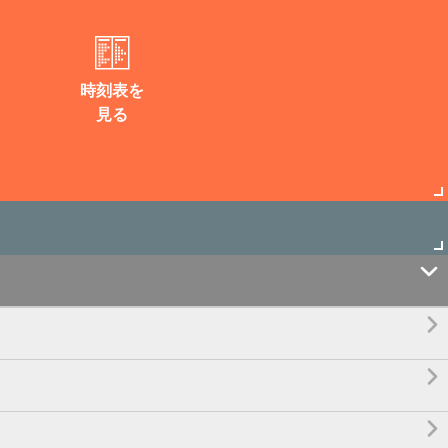
時刻表を
見る



