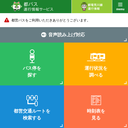
都営バスをご利用いただきありがとうございます。
音声読み上げ対応
バス停を
運行状況を
探す
調べる
都営交通ルートを
時刻表を
検索する
見る