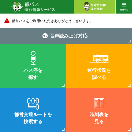
都営バスをご利用いただきありがとうございます。
音声読み上げ対応
バス停を
運行状況を
探す
調べる
都営交通ルートを
時刻表を
検索する
見る